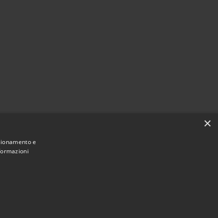
×
nzionamento e
nformazioni
Municipium
Accesso
une di Val Brembilla • Powered by
•
redazione