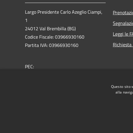
Largo Presidente Carlo Azeglio Ciampi,
Prenotaz
1
Segnalazi
24012 Val Brembilla (BG)
Leggi le 
Codice Fiscale: 03966930160
Richiesta
Partita IVA: 03966930160
PEC:
comune.valbrembilla@pec.regione.lombardia.it
Centralino Unico: +39 0345 330011
Questo sito 
alla navig
RSS
Accessibilità
Privacy
Cookie
Mappa de