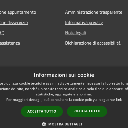
ione appuntamento
Amministrazione trasparente
one disservizio
Informativa privacy
FAQ
Note legali
 assistenza
Dichiarazione di accessibilità
Informazioni sui cookie
web utilizza cookie tecnici e assimilati strettamente necessari al corretto fu
azione del sito, nonché un cookie tecnico analitico al solo fine di elaborare i
statistiche, aggregate e anonime.
Per maggiori dettagli, può consultare la cookie policy al seguente
link
RIFIUTA TUTTO
ACCETTA TUTTO
l sito
Copyright © 2026 • Com
MOSTRA DETTAGLI