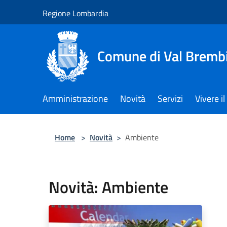
Salta al contenuto principale
Regione Lombardia
Comune di Val Brembi
Amministrazione
Novità
Servizi
Vivere 
Home
>
Novità
>
Ambiente
Novità: Ambiente