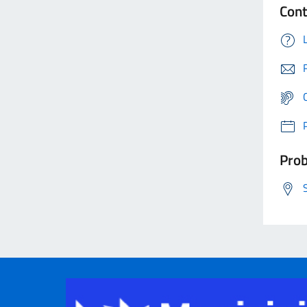
Cont
Prob