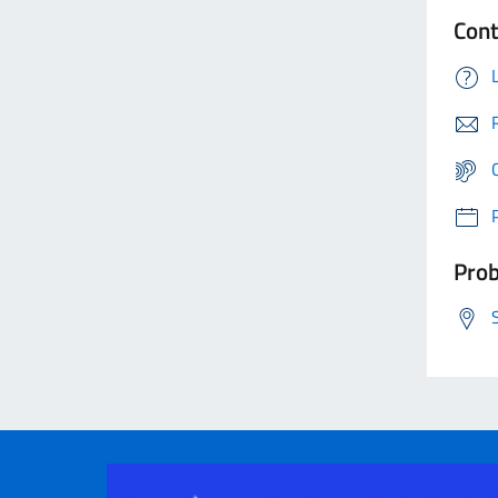
Cont
Prob