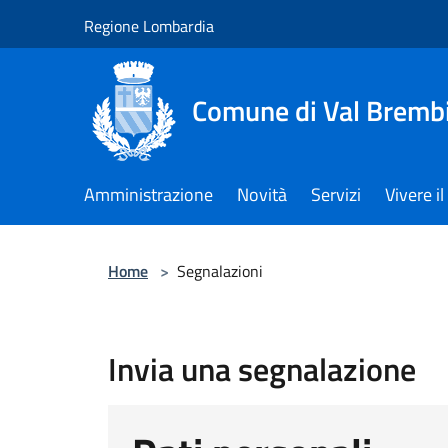
Salta al contenuto principale
Regione Lombardia
Comune di Val Brembi
Amministrazione
Novità
Servizi
Vivere 
Home
>
Segnalazioni
Invia una segnalazione