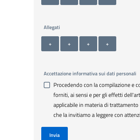
Allegati
Allegato 1
Allegato 2
Allegato 3
Allegato 4
+ Carica allegato 1
+ Carica allegato 2
+ Carica allegato 3
+ Carica allegato 4
+
+
+
+
Accettazione informativa sui dati personali
Procedendo con la compilazione e con
forniti, ai sensi e per gli effetti de
applicabile in materia di trattamento de
che la invitiamo a leggere con attenz
Invia