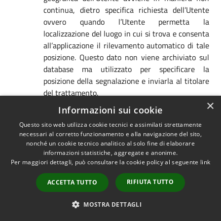
continua, dietro specifica richiesta dell’Utente
ovvero quando l’Utente permetta la
localizzazione del luogo in cui si trova e consenta
all’applicazione il rilevamento automatico di tale
posizione. Questo dato non viene archiviato sul
database ma utilizzato per specificare la
posizione della segnalazione e inviarla al titolare
del trattamento.
×
Monitoraggio dell'infrastruttura
. Questo tipo di
Informazioni sui cookie
servizi permette a questa App monitorare l’utilizzo ed
Questo sito web utilizza cookie tecnici e assimilati strettamente
il comportamento di componenti della stessa, per
necessari al corretto funzionamento e alla navigazione del sito,
consentirne il miglioramento delle prestazioni e delle
nonché un cookie tecnico analitico al solo fine di elaborare
funzionalità, la manutenzione o la risoluzione di
informazioni statistiche, aggregate e anonime.
problemi. I Dati Personali trattati dipendono dalle
Per maggiori dettagli, può consultare la cookie policy al seguente
link
caratteristiche e della modalità di implementazione di
RIFIUTA TUTTO
ACCETTA TUTTO
questi servizi, che per loro natura filtrano l’attività di
questa App.
MOSTRA DETTAGLI
Registrazione per accesso ai servizi dell’app
. Dati