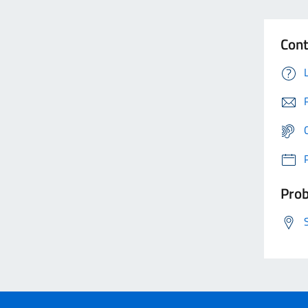
Cont
Prob