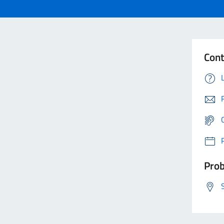
Cont
Prob