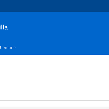
lla
il Comune