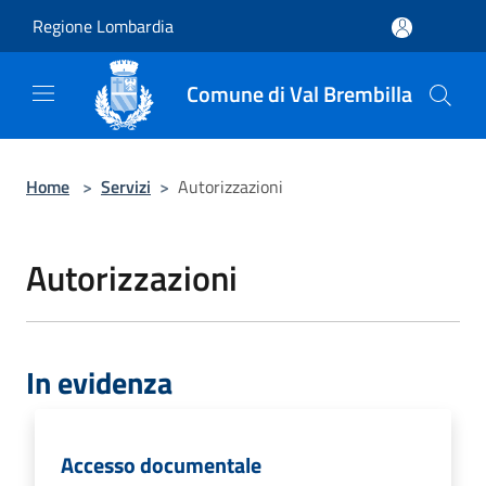
Salta al contenuto principale
Regione Lombardia
Comune di Val Brembilla
Home
>
Servizi
>
Autorizzazioni
Autorizzazioni
In evidenza
Accesso documentale