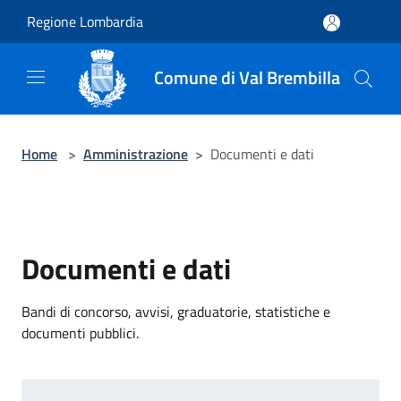
Salta al contenuto principale
Regione Lombardia
Comune di Val Brembilla
Home
>
Amministrazione
>
Documenti e dati
Documenti e dati
Bandi di concorso, avvisi, graduatorie, statistiche e
documenti pubblici.