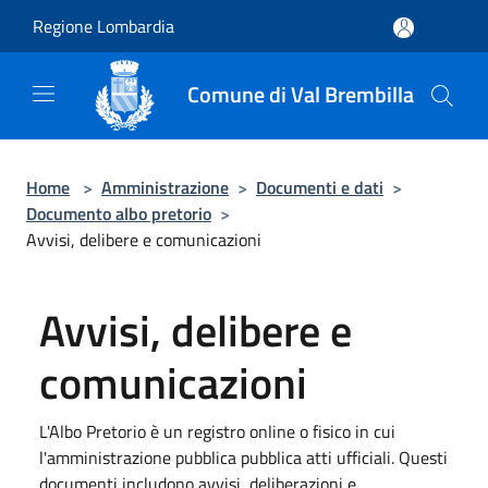
Salta al contenuto principale
Regione Lombardia
Comune di Val Brembilla
Home
>
Amministrazione
>
Documenti e dati
>
Documento albo pretorio
>
Avvisi, delibere e comunicazioni
Avvisi, delibere e
comunicazioni
L'Albo Pretorio è un registro online o fisico in cui
l'amministrazione pubblica pubblica atti ufficiali. Questi
documenti includono avvisi, deliberazioni e