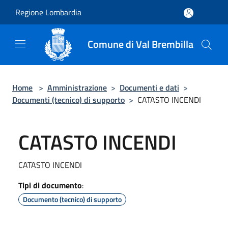
Salta al contenuto principale
Regione Lombardia
Comune di Val Brembilla
Home
>
Amministrazione
>
Documenti e dati
>
Documenti (tecnico) di supporto
>
CATASTO INCENDI
CATASTO INCENDI
CATASTO INCENDI
Tipi di documento
:
Documento (tecnico) di supporto