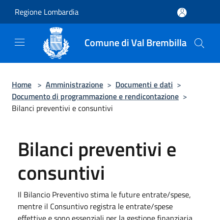
Salta al contenuto principale
Regione Lombardia
Comune di Val Brembilla
Home
>
Amministrazione
>
Documenti e dati
>
Documento di programmazione e rendicontazione
>
Bilanci preventivi e consuntivi
Bilanci preventivi e
consuntivi
Il Bilancio Preventivo stima le future entrate/spese,
mentre il Consuntivo registra le entrate/spese
effettive e sono essenziali per la gestione finanziaria.