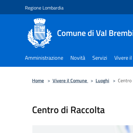
Salta al contenuto principale
Regione Lombardia
Comune di Val Brembi
Amministrazione
Novità
Servizi
Vivere 
Home
>
Vivere il Comune
>
Luoghi
>
Centro 
Centro di Raccolta