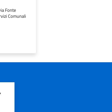
via Fonte
ervizi Comunali
?