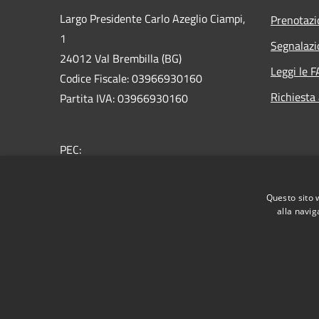
Largo Presidente Carlo Azeglio Ciampi,
Prenotaz
1
Segnalazi
24012 Val Brembilla (BG)
Leggi le 
Codice Fiscale: 03966930160
Richiesta
Partita IVA: 03966930160
PEC:
comune.valbrembilla@pec.regione.lombardia.it
Centralino Unico: +39 0345 330011
Questo sito 
alla navig
RSS
Accessibilità
Privacy
Cookie
Mappa de