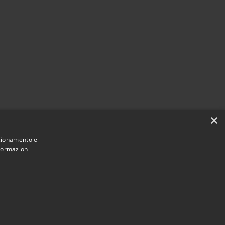
×
nzionamento e
nformazioni
Municipium
Accesso
une di Val Brembilla • Powered by
•
redazione