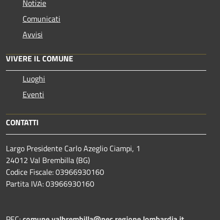
Notizie
Comunicati
Avvisi
VIVERE IL COMUNE
Luoghi
Eventi
CONTATTI
Largo Presidente Carlo Azeglio Ciampi, 1
24012 Val Brembilla (BG)
Codice Fiscale: 03966930160
Partita IVA: 03966930160
PEC:
comune.valbrembilla@pec.regione.lombardia.it