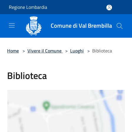
Salta al contenuto principale
Regione Lombardia
Comune di Val Brembilla
Home
>
Vivere il Comune
>
Luoghi
>
Biblioteca
Biblioteca