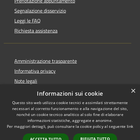
Prenotazione appuntamento
Segnalazione disservizio
Leggi le FAQ
Richiesta assistenza
Amministrazione trasparente
Informativa privacy
Note legali
×
Dichiarazione di accessibilità
Informazioni sui cookie
Questo sito web utilizza cookie tecnici e assimilati strettamente
necessari al corretto funzionamento e alla navigazione del sito,
nonché un cookie tecnico analitico al solo fine di elaborare
informazioni statistiche, aggregate e anonime.
RSS
Copyright © 2026 • Comune di
Per maggiori dettagli, può consultare la cookie policy al seguente
link
Accessibilità
Val Brembilla • Powered by
Privacy
Municipium
Accesso
•
RIFIUTA TUTTO
ACCETTA TUTTO