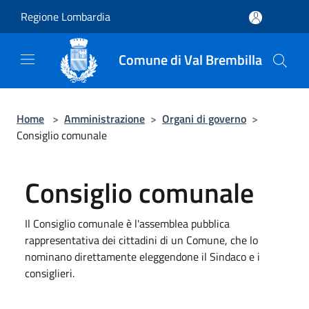
Salta al contenuto principale
Regione Lombardia
Comune di Val Brembilla
Home
>
Amministrazione
>
Organi di governo
>
Consiglio comunale
Consiglio comunale
Il Consiglio comunale è l'assemblea pubblica
rappresentativa dei cittadini di un Comune, che lo
nominano direttamente eleggendone il Sindaco e i
consiglieri.