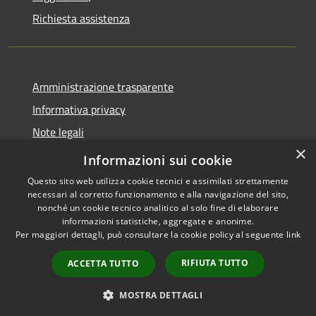
Richiesta assistenza
Amministrazione trasparente
Informativa privacy
Note legali
×
Dichiarazione di accessibilità
Informazioni sui cookie
Questo sito web utilizza cookie tecnici e assimilati strettamente
necessari al corretto funzionamento e alla navigazione del sito,
nonché un cookie tecnico analitico al solo fine di elaborare
informazioni statistiche, aggregate e anonime.
RSS
Copyright © 2026 • Comune di
Per maggiori dettagli, può consultare la cookie policy al seguente
link
Accessibilità
Val Brembilla • Powered by
Privacy
Municipium
Accesso
•
RIFIUTA TUTTO
ACCETTA TUTTO
Cookie
redazione
Mappa del sito
MOSTRA DETTAGLI