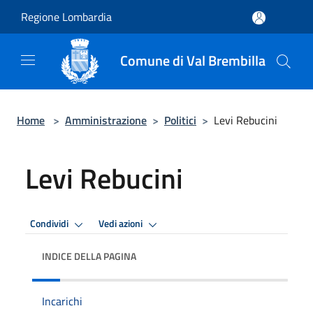
Salta al contenuto principale
Regione Lombardia
Comune di Val Brembilla
Home
>
Amministrazione
>
Politici
>
Levi Rebucini
Levi Rebucini
Condividi
Vedi azioni
INDICE DELLA PAGINA
Incarichi