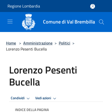
Salta al contenuto principale
Regione Lombardia
Comune di Val Brembilla
Home
>
Amministrazione
>
Politici
>
Lorenzo Pesenti Bucella
Lorenzo Pesenti
Bucella
Condividi
Vedi azioni
INDICE DELLA PAGINA