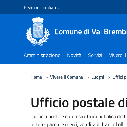
Salta al contenuto principale
Regione Lombardia
Comune di Val Brembi
Amministrazione
Novità
Servizi
Vivere 
Home
>
Vivere il Comune
>
Luoghi
>
Uffici 
Ufficio postale d
L'ufficio postale è una struttura pubblica dedic
lettere, pacchi e merci, vendita di francobolli