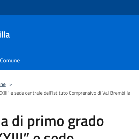
lla
il Comune
one
>
III” e sede centrale dell'Istituto Comprensivo di Val Brembilla
a di primo grado
XIII” e sede