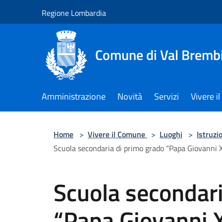
Salta al contenuto principale
Regione Lombardia
Comune di Val Brembi
Amministrazione
Novità
Servizi
Vivere 
Home
>
Vivere il Comune
>
Luoghi
>
Istruzi
Scuola secondaria di primo grado “Papa Giovanni XX
Scuola secondari
“Papa Giovanni X