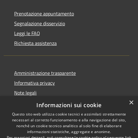
Prenotazione appuntamento
Segnalazione disservizio
Leggi le FAQ
Richiesta assistenza
Amministrazione trasparente
Informativa privacy
Note legali
×
Dichiarazione di accessibilità
Informazioni sui cookie
Questo sito web utilizza cookie tecnici e assimilati strettamente
necessari al corretto funzionamento e alla navigazione del sito,
nonché un cookie tecnico analitico al solo fine di elaborare
informazioni statistiche, aggregate e anonime.
RSS
Copyright © 2026 • Comune di
Per maggiori dettagli, può consultare la cookie policy al seguente
link