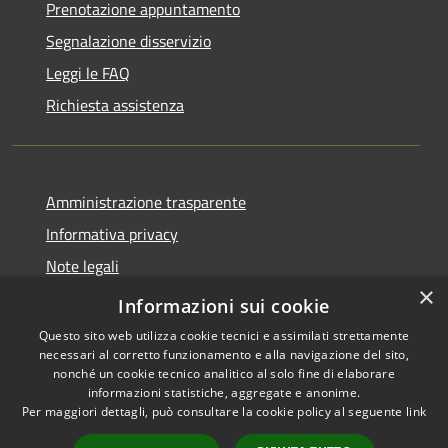
Prenotazione appuntamento
Segnalazione disservizio
Leggi le FAQ
Richiesta assistenza
Amministrazione trasparente
Informativa privacy
Note legali
×
Dichiarazione di accessibilità
Informazioni sui cookie
Questo sito web utilizza cookie tecnici e assimilati strettamente
necessari al corretto funzionamento e alla navigazione del sito,
nonché un cookie tecnico analitico al solo fine di elaborare
informazioni statistiche, aggregate e anonime.
RSS
Copyright © 2026 • Comune di
Per maggiori dettagli, può consultare la cookie policy al seguente
link
Accessibilità
Val Brembilla • Powered by
Privacy
Municipium
Accesso
•