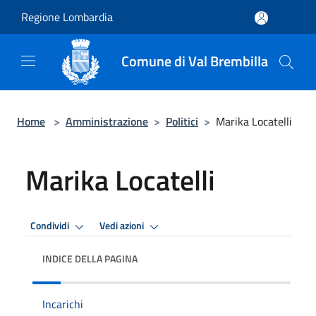
Salta al contenuto principale
Regione Lombardia
Comune di Val Brembilla
Home
>
Amministrazione
>
Politici
>
Marika Locatelli
Marika Locatelli
Condividi
Vedi azioni
INDICE DELLA PAGINA
Incarichi