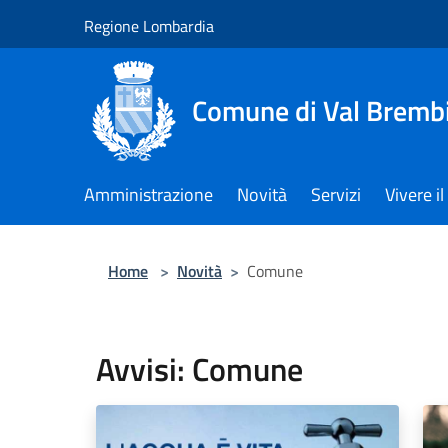
Salta al contenuto principale
Regione Lombardia
Comune di Val Brembi
Amministrazione
Novità
Servizi
Vivere 
Home
>
Novità
>
Comune
Avvisi: Comune