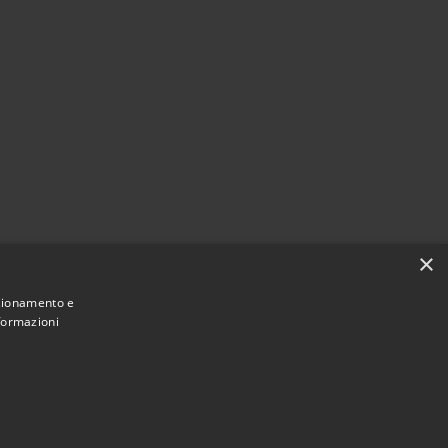
×
nzionamento e
nformazioni
Municipium
Accesso
une di Val Brembilla • Powered by
•
redazione