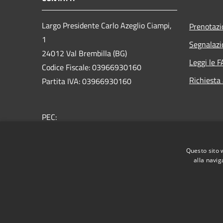
Largo Presidente Carlo Azeglio Ciampi,
Prenotaz
1
Segnalazi
24012 Val Brembilla (BG)
Leggi le 
Codice Fiscale: 03966930160
Richiesta
Partita IVA: 03966930160
PEC:
comune.valbrembilla@pec.regione.lombardia.it
Centralino Unico: +39 0345 330011
Questo sito 
alla navig
RSS
Accessibilità
Privacy
Cookie
Mappa de