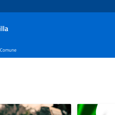
lla
il Comune