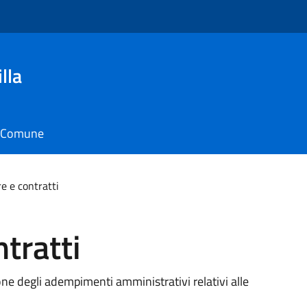
lla
il Comune
re e contratti
ntratti
ione degli adempimenti amministrativi relativi alle