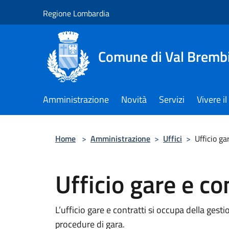
Salta al contenuto principale
Regione Lombardia
Comune di Val Brembi
Amministrazione
Novità
Servizi
Vivere 
Home
>
Amministrazione
>
Uffici
>
Ufficio ga
Ufficio gare e co
L’ufficio gare e contratti si occupa della gest
procedure di gara.