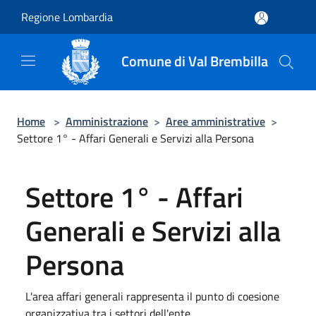
Salta al contenuto principale
Regione Lombardia
Comune di Val Brembilla
Home
>
Amministrazione
>
Aree amministrative
>
Settore 1° - Affari Generali e Servizi alla Persona
Settore 1° - Affari
Generali e Servizi alla
Persona
L'area affari generali rappresenta il punto di coesione
organizzativa tra i settori dell'ente.