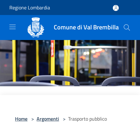
Salta al contenuto principale
Regione Lombardia
Comune di Val Brembilla
Home
>
Argomenti
>
Trasporto pubblico