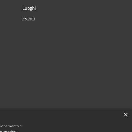
Luoghi
Eventi
×
nzionamento e
nformazioni