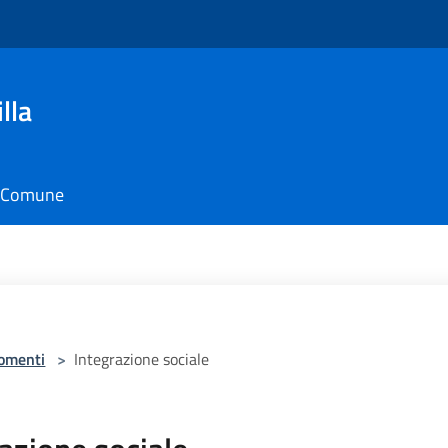
lla
il Comune
omenti
>
Integrazione sociale