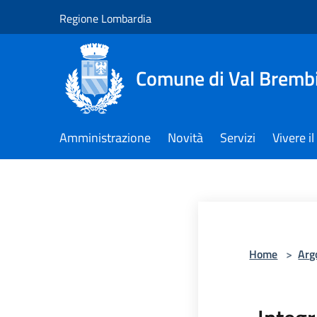
Salta al contenuto principale
Regione Lombardia
Comune di Val Brembi
Amministrazione
Novità
Servizi
Vivere 
Home
>
Arg