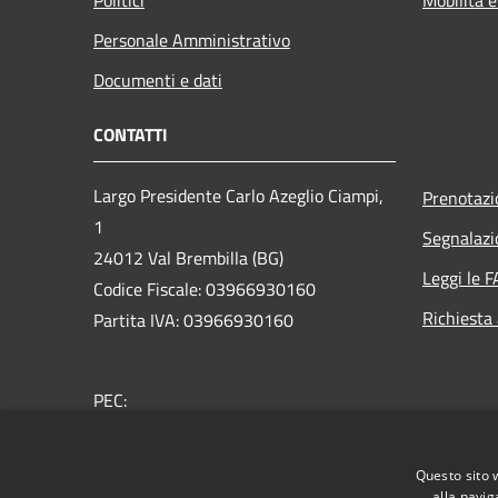
Personale Amministrativo
Documenti e dati
CONTATTI
Largo Presidente Carlo Azeglio Ciampi,
Prenotaz
1
Segnalazi
24012 Val Brembilla (BG)
Leggi le 
Codice Fiscale: 03966930160
Richiesta
Partita IVA: 03966930160
PEC:
comune.valbrembilla@pec.regione.lombardia.it
Centralino Unico: +39 0345 330011
Questo sito 
alla navig