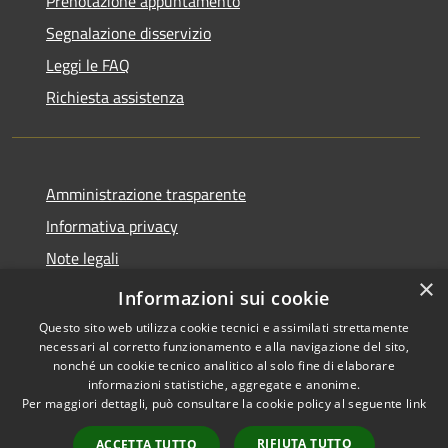
Prenotazione appuntamento
Segnalazione disservizio
Leggi le FAQ
Richiesta assistenza
Amministrazione trasparente
Informativa privacy
Note legali
×
Dichiarazione di accessibilità
Informazioni sui cookie
Questo sito web utilizza cookie tecnici e assimilati strettamente
necessari al corretto funzionamento e alla navigazione del sito,
nonché un cookie tecnico analitico al solo fine di elaborare
informazioni statistiche, aggregate e anonime.
RSS
Copyright © 2026 • Comune di
Per maggiori dettagli, può consultare la cookie policy al seguente
link
Accessibilità
Val Brembilla • Powered by
Privacy
Municipium
Accesso
•
RIFIUTA TUTTO
ACCETTA TUTTO