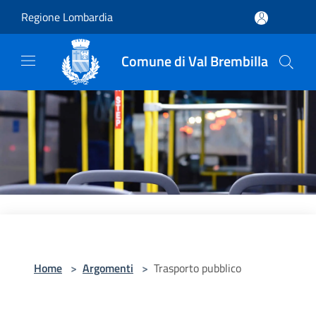
Salta al contenuto principale
Regione Lombardia
Comune di Val Brembilla
Home
>
Argomenti
>
Trasporto pubblico