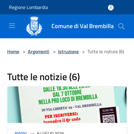
Salta al contenuto principale
Regione Lombardia
Comune di Val Brembilla
Home
>
Argomenti
>
Istruzione
>
Tutte le notizie (6)
Tutte le notizie (6)
AVVISI
6 LUGLIO 2026