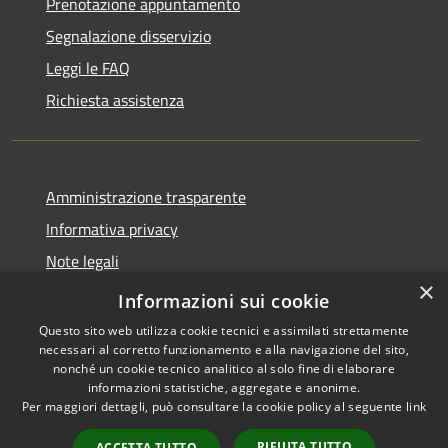
Prenotazione appuntamento
Segnalazione disservizio
Leggi le FAQ
Richiesta assistenza
Amministrazione trasparente
Informativa privacy
Note legali
×
Dichiarazione di accessibilità
Informazioni sui cookie
Questo sito web utilizza cookie tecnici e assimilati strettamente
necessari al corretto funzionamento e alla navigazione del sito,
nonché un cookie tecnico analitico al solo fine di elaborare
informazioni statistiche, aggregate e anonime.
RSS
Copyright © 2026 • Comune di
Per maggiori dettagli, può consultare la cookie policy al seguente
link
Accessibilità
Val Brembilla • Powered by
Privacy
Municipium
Accesso
•
RIFIUTA TUTTO
ACCETTA TUTTO