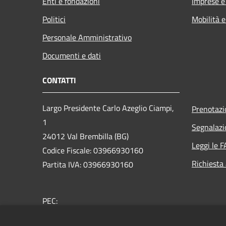
Enti e fondazioni
Imprese 
Politici
Mobilità e
Personale Amministrativo
Documenti e dati
CONTATTI
Largo Presidente Carlo Azeglio Ciampi,
Prenotaz
1
Segnalazi
24012 Val Brembilla (BG)
Leggi le 
Codice Fiscale: 03966930160
Richiesta
Partita IVA: 03966930160
PEC:
comune.valbrembilla@pec.regione.lombardia.it