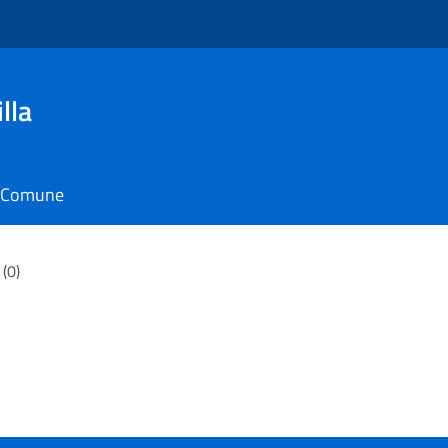
lla
il Comune
 (0)