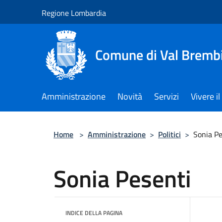
Salta al contenuto principale
Regione Lombardia
Comune di Val Brembi
Amministrazione
Novità
Servizi
Vivere 
Home
>
Amministrazione
>
Politici
>
Sonia Pe
Sonia Pesenti
INDICE DELLA PAGINA