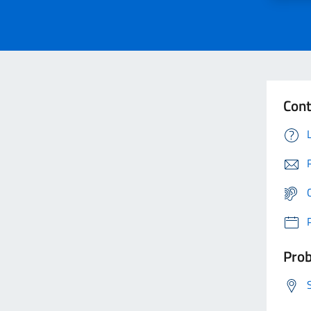
Cont
Prob