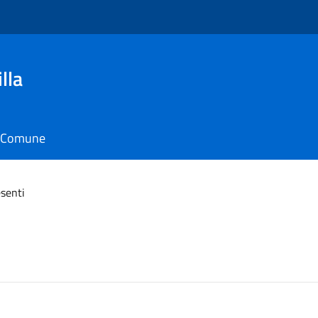
lla
il Comune
senti