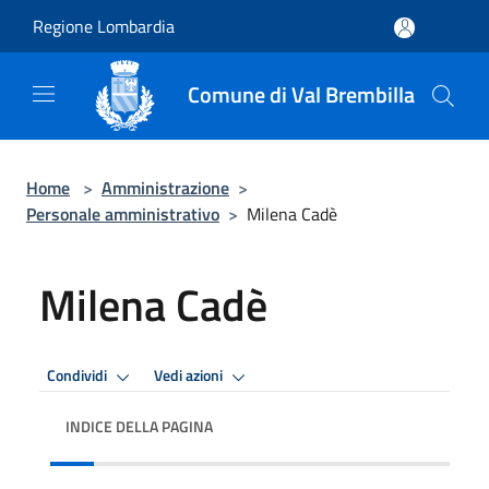
Salta al contenuto principale
Regione Lombardia
Comune di Val Brembilla
Home
>
Amministrazione
>
Personale amministrativo
>
Milena Cadè
Milena Cadè
Condividi
Vedi azioni
INDICE DELLA PAGINA