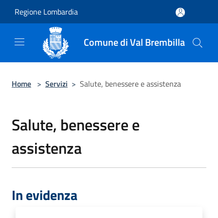
Salta al contenuto principale
Regione Lombardia
Comune di Val Brembilla
Home
>
Servizi
>
Salute, benessere e assistenza
Salute, benessere e
assistenza
In evidenza