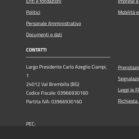
Enti e fondazioni
Imprese 
Politici
Mobilità e
Personale Amministrativo
Documenti e dati
CONTATTI
Largo Presidente Carlo Azeglio Ciampi,
Prenotaz
1
Segnalazi
24012 Val Brembilla (BG)
Leggi le 
Codice Fiscale: 03966930160
Richiesta
Partita IVA: 03966930160
PEC:
comune.valbrembilla@pec.regione.lombardia.it