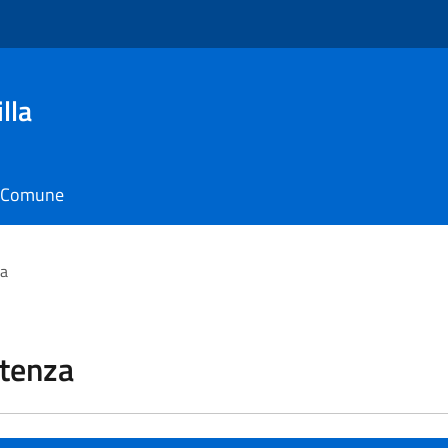
lla
il Comune
za
stenza