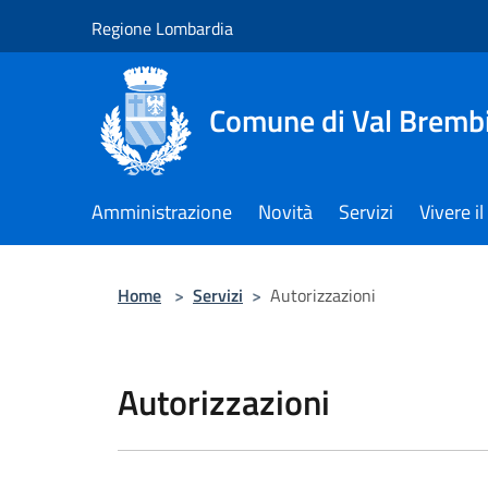
Salta al contenuto principale
Regione Lombardia
Comune di Val Brembi
Amministrazione
Novità
Servizi
Vivere 
Home
>
Servizi
>
Autorizzazioni
Autorizzazioni