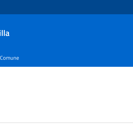
lla
il Comune