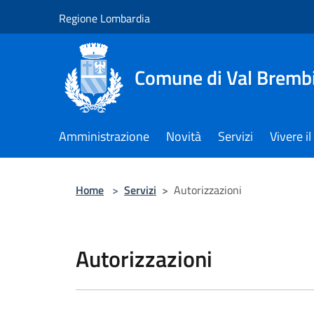
Salta al contenuto principale
Regione Lombardia
Comune di Val Brembi
Amministrazione
Novità
Servizi
Vivere 
Home
>
Servizi
>
Autorizzazioni
Autorizzazioni