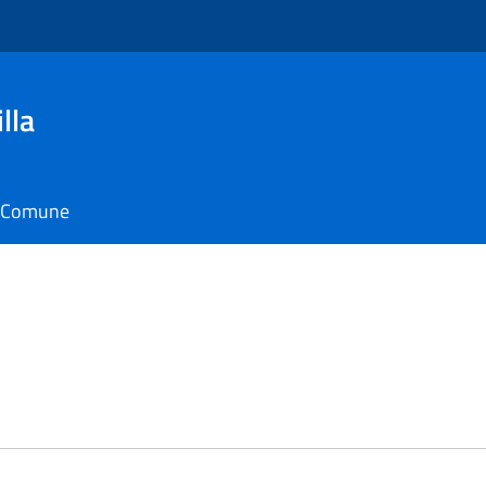
lla
il Comune