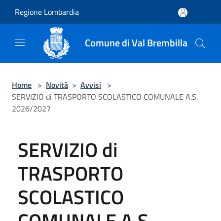
Salta al contenuto principale
Regione Lombardia
Comune di Val Brembilla
Home
>
Novità
>
Avvisi
>
SERVIZIO di TRASPORTO SCOLASTICO COMUNALE A.S.
2026/2027
SERVIZIO di
TRASPORTO
SCOLASTICO
COMUNALE A.S.