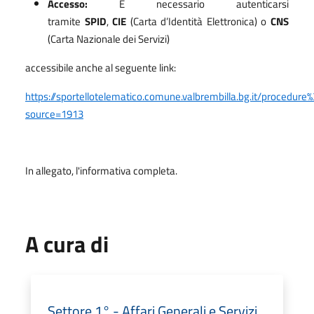
Accesso:
È necessario autenticarsi
tramite
SPID
,
CIE
(Carta d’Identità Elettronica) o
CNS
(Carta Nazionale dei Servizi)
accessibile anche al seguente link:
https://sportellotelematico.comune.valbrembilla.bg.it/procedur
source=1913
In allegato, l'informativa completa.
A cura di
Settore 1° - Affari Generali e Servizi