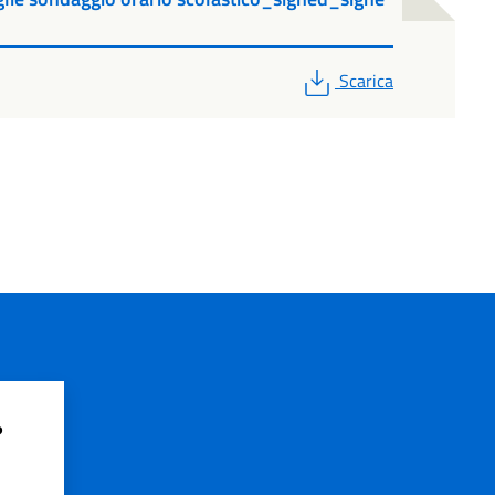
PDF
Scarica
?