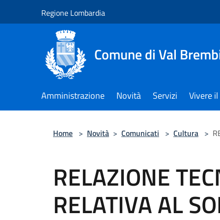
Salta al contenuto principale
Regione Lombardia
Comune di Val Brembi
Amministrazione
Novità
Servizi
Vivere 
Home
>
Novità
>
Comunicati
>
Cultura
>
R
RELAZIONE TEC
RELATIVA AL SO