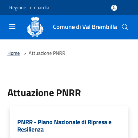
Salta al contenuto principale
Regione Lombardia
Comune di Val Brembilla
Home
>
Attuazione PNRR
Attuazione PNRR
PNRR - Piano Nazionale di Ripresa e
Resilienza