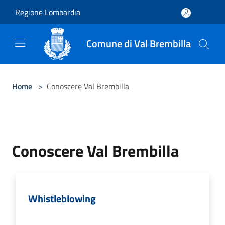
Salta al contenuto principale
Regione Lombardia
Comune di Val Brembilla
Home
>
Conoscere Val Brembilla
Conoscere Val Brembilla
Whistleblowing