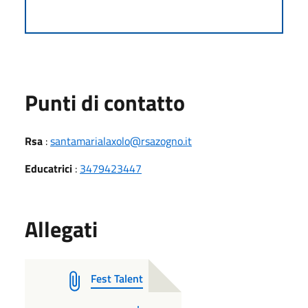
Punti di contatto
Rsa
:
santamarialaxolo@rsazogno.it
Educatrici
:
3479423447
Allegati
Fest Talent