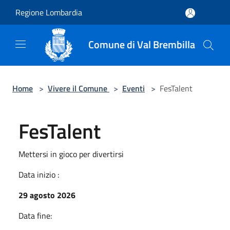
Salta al contenuto principale
Regione Lombardia
Comune di Val Brembilla
Home
>
Vivere il Comune
>
Eventi
>
FesTalent
FesTalent
Mettersi in gioco per divertirsi
Data inizio :
29 agosto 2026
Data fine: