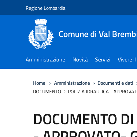
Salta al contenuto principale
Regione Lombardia
Comune di Val Brembi
Amministrazione
Novità
Servizi
Vivere 
Home
>
Amministrazione
>
Documenti e dati
DOCUMENTO DI POLIZIA IDRAULICA - APPROVAT
DOCUMENTO DI 
- APPROVATO- 