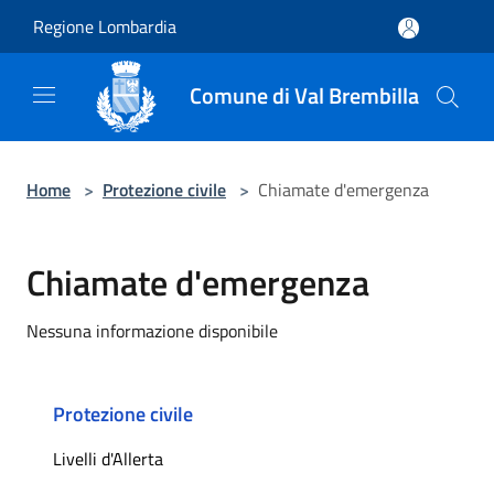
Salta al contenuto principale
Regione Lombardia
Comune di Val Brembilla
Home
>
Protezione civile
>
Chiamate d'emergenza
Chiamate d'emergenza
Nessuna informazione disponibile
Protezione civile
Livelli d'Allerta